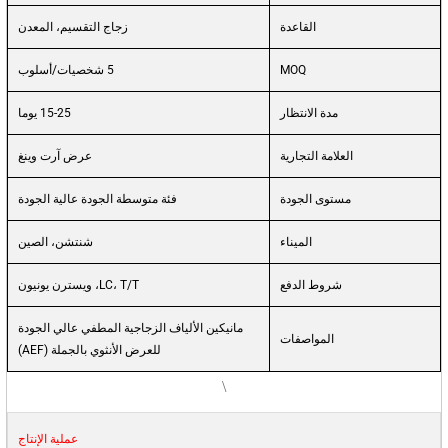
القاعدة
زجاج التقسيم، المعدن
MOQ
5 شخصيات/أسلوب
مدة الانتظار
15-25 يوما
العلامة التجارية
عرض آرت وينغ
مستوى الجودة
فئة متوسطة الجودة عالية الجودة
الميناء
شنتشن، الصين
شروط الدفع
LC، T/T، ويسترن يونيون
مانيكين الألياف الزجاجية المطفي عالي الجودة
المواصفات
للعرض الأنثوي بالجملة (AEF)
\
عملية الإنتاج