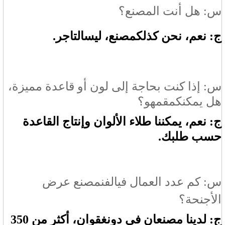
س: هل أنت المصنع؟
ج: نعم، نحن كذلك
مصنع
، ليس
التاجر
.
س: إذا كنت بحاجة إلى لون أو قاعدة مميزة،
هل يمكنكم
قم
هو؟
ج: نعم، يمكننا طلاء الألوان وإنتاج القاعدة
حسب طلبك.
س: كم عدد العمال في
الفن
مصنع عرض
الأجنحة؟
ج: لدينا مصنعان في دونغقوان، أكثر من 350