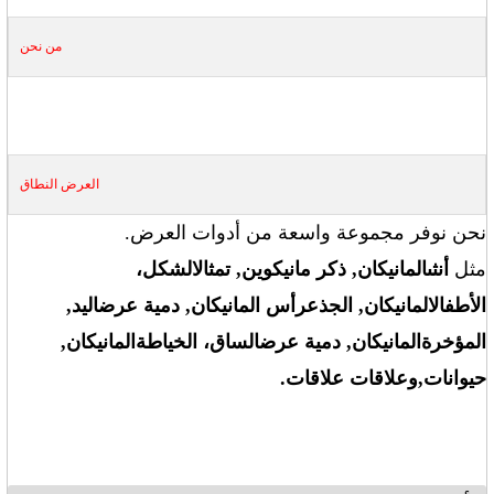
من نحن
العرض
النطاق
نحن نوفر مجموعة واسعة من أدوات العرض.
مثل
أنثى
المانيكان
, ذكر
ماني
كوين
, تمثال
الشكل
،
الأطفال
المانيكان
, الجذع
رأس المانيكان
, دمية عرض
اليد
,
المؤخرة
المانيكان
, دمية عرض
الساق
، الخياطة
المانيكان
,
حيوانات
,
و
علاقات علاقات.