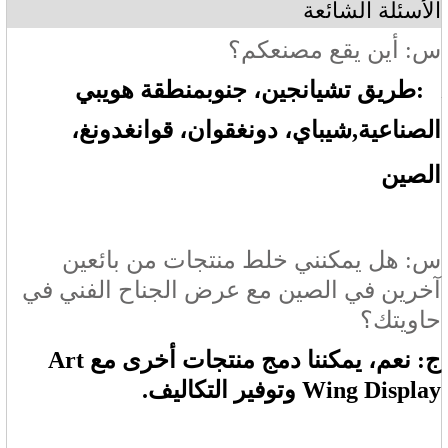
الأسئلة الشائعة
س: أين يقع مصنعكم؟
A:
طريق تشيانجين، جنوب
منطقة هويبي
الصناعية
,شيباي
، دونغقوان
، قوانغدونغ
،
الصين
س: هل يمكنني خلط منتجات من بائعين
آخرين في الصين مع عرض الجناح الفني في
حاويتك؟
ج: نعم، يمكننا دمج منتجات أخرى مع Art
Wing Display وتوفير التكاليف.